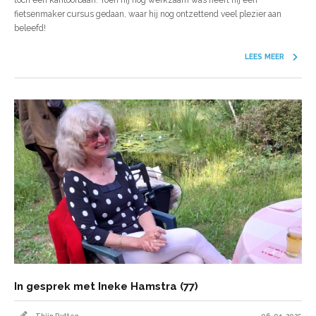
toch een kantoorbaan. Toen hij nog werkzaam was heeft hij een
fietsenmaker cursus gedaan, waar hij nog ontzettend veel plezier aan
beleefd!
LEES MEER
In gesprek met Ineke Hamstra (77)
Thijn Rutten
06-01-2025