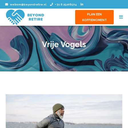
welkom@beyondretire.nl
+ 31 6 25206504
PLAN EEN
KOFFIEMOMENT
Vrije Vogels