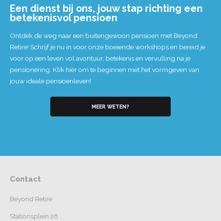
Een dienst bij ons, jouw stap richting een
betekenisvol pensioen
Ontdek de weg naar een buitengewoon pensioen met Beyond
Retire! Schrijf je nu in voor onze boeiende workshops en bereid je
voor op een leven vol avontuur, betekenis en vervulling na je
pensionering. Klik hier om te beginnen met het vormgeven van
jouw ideale pensioenleven!
MEER WETEN?
Contact
Beyond Retire
Stationsplein 26