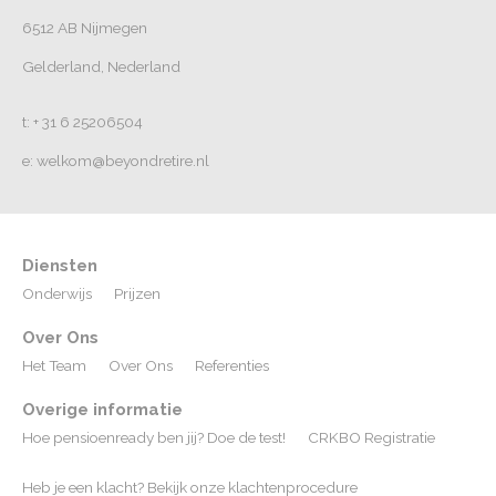
6512 AB Nijmegen
Gelderland, Nederland
t: + 31 6 25206504
e: welkom@beyondretire.nl
Diensten
Onderwijs
Prijzen
Over Ons
Het Team
Over Ons
Referenties
Overige informatie
Hoe pensioenready ben jij? Doe de test!
CRKBO Registratie
Heb je een klacht? Bekijk onze klachtenprocedure