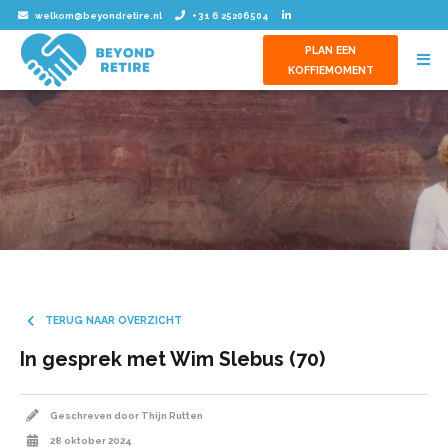
welkom@beyondretire.nl
+ 31 6 25206504
PLAN EEN
KOFFIEMOMENT
TERUG NAAR OVERZICHT
In gesprek met Wim Slebus (70)
Geschreven door Thijn Rutten
28 oktober 2024