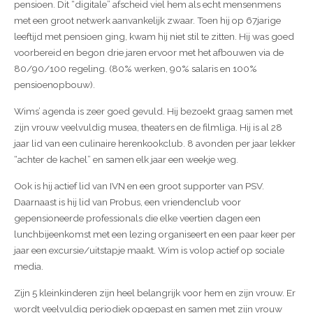
pensioen. Dit “digitale” afscheid viel hem als echt mensenmens
met een groot netwerk aanvankelijk zwaar. Toen hij op 67jarige
leeftijd met pensioen ging, kwam hij niet stil te zitten. Hij was goed
voorbereid en begon drie jaren ervoor met het afbouwen via de
80/90/100 regeling. (80% werken, 90% salaris en 100%
pensioenopbouw).
Wims’ agenda is zeer goed gevuld. Hij bezoekt graag samen met
zijn vrouw veelvuldig musea, theaters en de filmliga. Hij is al 28
jaar lid van een culinaire herenkookclub. 8 avonden per jaar lekker
“achter de kachel” en samen elk jaar een weekje weg.
Ook is hij actief lid van IVN en een groot supporter van PSV.
Daarnaast is hij lid van Probus, een vriendenclub voor
gepensioneerde professionals die elke veertien dagen een
lunchbijeenkomst met een lezing organiseert en een paar keer per
jaar een excursie/uitstapje maakt. Wim is volop actief op sociale
media.
Zijn 5 kleinkinderen zijn heel belangrijk voor hem en zijn vrouw. Er
wordt veelvuldig periodiek opgepast en samen met zijn vrouw