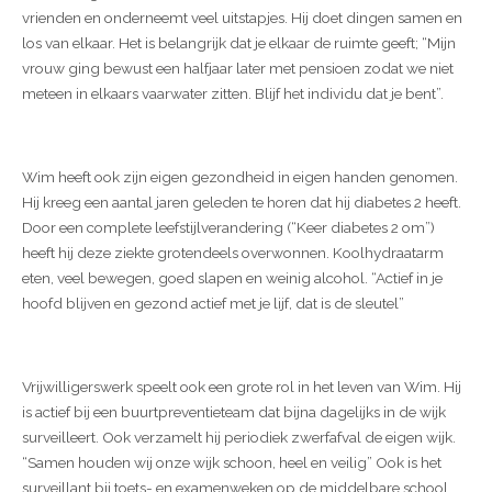
vrienden en onderneemt veel uitstapjes. Hij doet dingen samen en
los van elkaar. Het is belangrijk dat je elkaar de ruimte geeft; “Mijn
vrouw ging bewust een halfjaar later met pensioen zodat we niet
meteen in elkaars vaarwater zitten. Blijf het individu dat je bent”.
Wim heeft ook zijn eigen gezondheid in eigen handen genomen.
Hij kreeg een aantal jaren geleden te horen dat hij diabetes 2 heeft.
Door een complete leefstijlverandering (“Keer diabetes 2 om”)
heeft hij deze ziekte grotendeels overwonnen. Koolhydraatarm
eten, veel bewegen, goed slapen en weinig alcohol. “Actief in je
hoofd blijven en gezond actief met je lijf, dat is de sleutel”
Vrijwilligerswerk speelt ook een grote rol in het leven van Wim. Hij
is actief bij een buurtpreventieteam dat bijna dagelijks in de wijk
surveilleert. Ook verzamelt hij periodiek zwerfafval de eigen wijk.
“Samen houden wij onze wijk schoon, heel en veilig” Ook is het
surveillant bij toets- en examenweken op de middelbare school