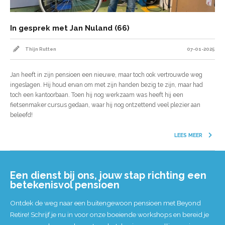
In gesprek met Jan Nuland (66)
Thijn Rutten
07-01-2025
Jan heeft in zijn pensioen een nieuwe, maar toch ook vertrouwde weg
ingeslagen. Hij houd ervan om met zijn handen bezig te zijn, maar had
toch een kantoorbaan. Toen hij nog werkzaam was heeft hij een
fietsenmaker cursus gedaan, waar hij nog ontzettend veel plezier aan
beleefd!
LEES MEER
Een dienst bij ons, jouw stap richting een
betekenisvol pensioen
Ontdek de weg naar een buitengewoon pensioen met Beyond
Retire! Schrijf je nu in voor onze boeiende workshops en bereid je