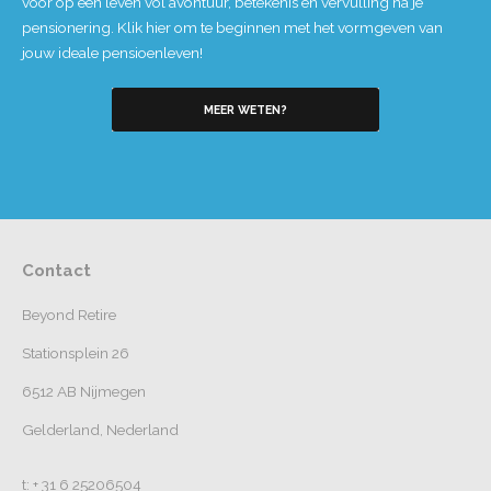
voor op een leven vol avontuur, betekenis en vervulling na je
pensionering. Klik hier om te beginnen met het vormgeven van
jouw ideale pensioenleven!
MEER WETEN?
Contact
Beyond Retire
Stationsplein 26
6512 AB Nijmegen
Gelderland, Nederland
t: + 31 6 25206504