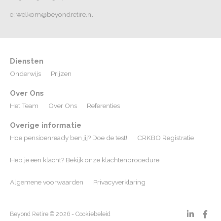
e: welkom@beyondretire.nl
Diensten
Onderwijs
Prijzen
Over Ons
Het Team
Over Ons
Referenties
Overige informatie
Hoe pensioenready ben jij? Doe de test!
CRKBO Registratie
Heb je een klacht? Bekijk onze klachtenprocedure
Algemene voorwaarden
Privacyverklaring
Beyond Retire © 2026 -
Cookiebeleid