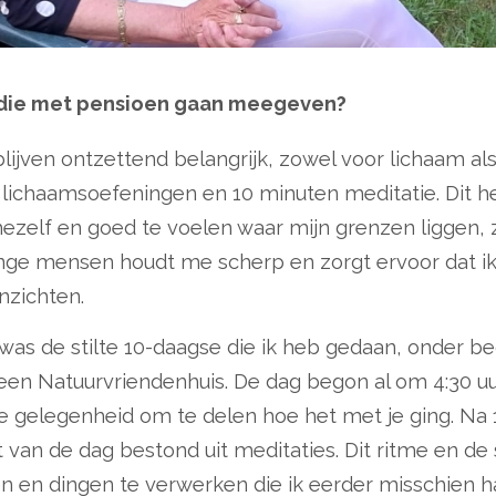
 die met pensioen gaan meegeven?
blijven ontzettend belangrijk, zowel voor lichaam al
 lichaamsoefeningen en 10 minuten meditatie. Dit 
mezelf en goed te voelen waar mijn grenzen liggen,
nge mensen houdt me scherp en zorgt ervoor dat ik
nzichten.
was de stilte 10-daagse die ik heb gedaan, onder be
een Natuurvriendenhuis. De dag begon al om 4:30 uur
 gelegenheid om te delen hoe het met je ging. Na 1
 van de dag bestond uit meditaties. Dit ritme en de
en en dingen te verwerken die ik eerder misschien 