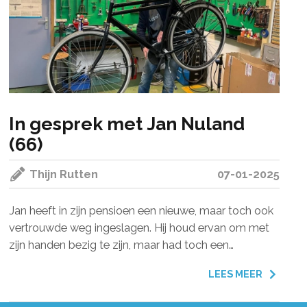
In gesprek met Jan Nuland
(66)
Thijn Rutten
07-01-2025
Jan heeft in zijn pensioen een nieuwe, maar toch ook
vertrouwde weg ingeslagen. Hij houd ervan om met
zijn handen bezig te zijn, maar had toch een
kantoorbaan. Toen hij nog werkzaam was heeft hij
LEES MEER
een fietsenmaker cursus gedaan, waar hij nog
ontzettend veel plezier aan beleefd!