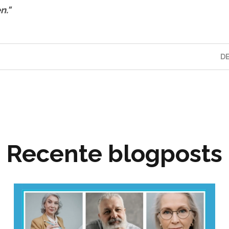
n."
DE
Recente blogposts