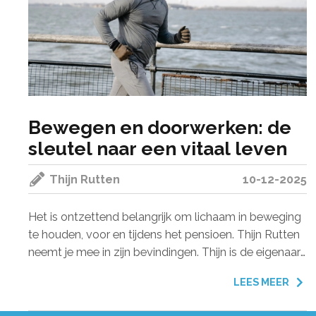
Bewegen en doorwerken: de
sleutel naar een vitaal leven
Thijn Rutten
10-12-2025
Het is ontzettend belangrijk om lichaam in beweging
te houden, voor en tijdens het pensioen. Thijn Rutten
neemt je mee in zijn bevindingen. Thijn is de eigenaar
van Beyond Retire, waar ze workshops en met 1-op-
LEES MEER
1 sessies levenslust van 60-plussers vergroten of
creëren.