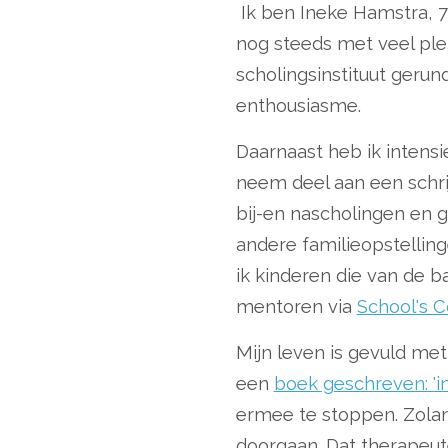
Ik ben Ineke Hamstra, 77
nog steeds met veel plez
scholingsinstituut gerun
enthousiasme.
Daarnaast heb ik intensi
neem deel aan een schri
bij-en nascholingen en g
andere familieopstellin
ik kinderen die van de 
mentoren via
School's C
Mijn leven is gevuld me
een
boek geschreven: 'i
ermee te stoppen. Zolang
doorgaan. Dat therapeute