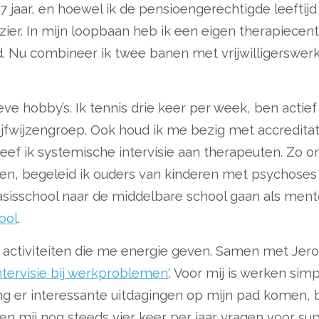
 jaar, en hoewel ik de pensioengerechtigde leeftijd 
ier. In mijn loopbaan heb ik een eigen therapiecen
d. Nu combineer ik twee banen met vrijwilligerswerk
eve hobby’s. Ik tennis drie keer per week, ben actie
jfwijzengroep. Ook houd ik me bezig met accreditat
eef ik systemische intervisie aan therapeuten. Zo o
gen, begeleid ik ouders van kinderen met psychoses 
basisschool naar de middelbare school gaan als men
ool
.
t activiteiten die me energie geven. Samen met Jer
ntervisie bij werkproblemen'
. Voor mij is werken si
 er interessante uitdagingen op mijn pad komen, bli
n mij nog steeds vier keer per jaar vragen voor sup