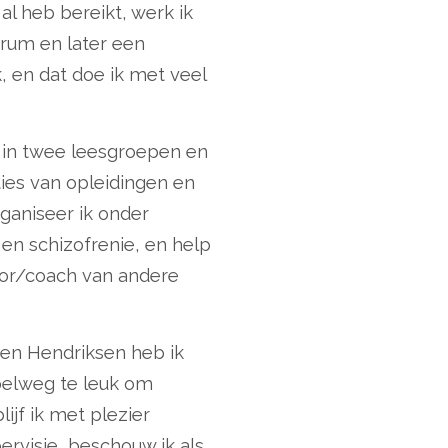
al heb bereikt, werk ik
trum en later een
, en dat doe ik met veel
f in twee leesgroepen en
ies van opleidingen en
rganiseer ik onder
en schizofrenie, en help
tor/coach van andere
oen Hendriksen heb ik
mpelweg te leuk om
jf ik met plezier
ervisie, beschouw ik als