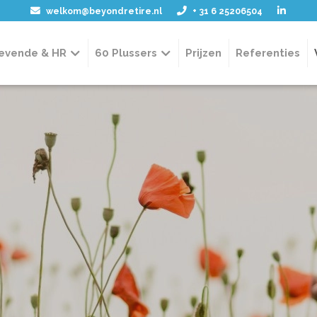
welkom@beyondretire.nl
+ 31 6 25206504
gevende & HR
60 Plussers
Prijzen
Referenties